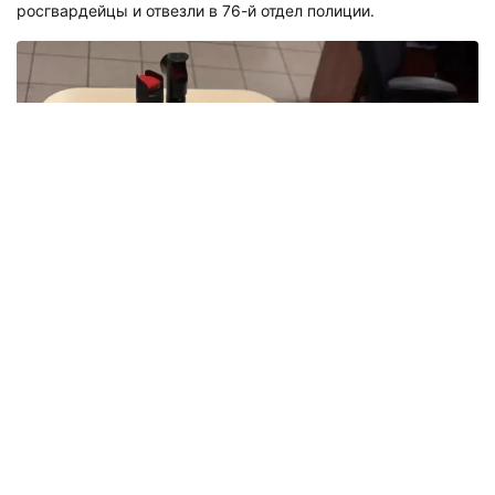
росгвардейцы и отвезли в 76-й отдел полиции.
Сигнал охотника. Фото: ГУ Росгвардии по СПб и ЛО
Тем временем, у следователей появились новые факты. По
их версии, 18-летний обвиняемый причастен к незаконному