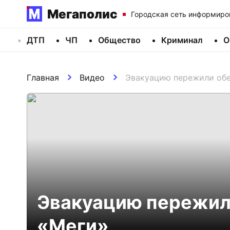
Мегаполис
Городская сеть информиро
ДТП
ЧП
Общество
Криминал
О
Главная
Видео
Эвакуацию пережили обе
Эвакуацию пережил
«Меги»