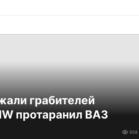
жали грабителей
MW протаранил ВАЗ
958