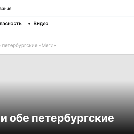
вания
пасность
Видео
 петербургские «Меги»
и обе петербургские