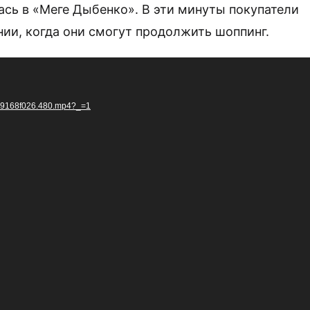
ась в «Меге Дыбенко». В эти минуты покупатели
нии, когда они смогут продолжить шоппинг.
d
/699168f026.480.mp4?_=1