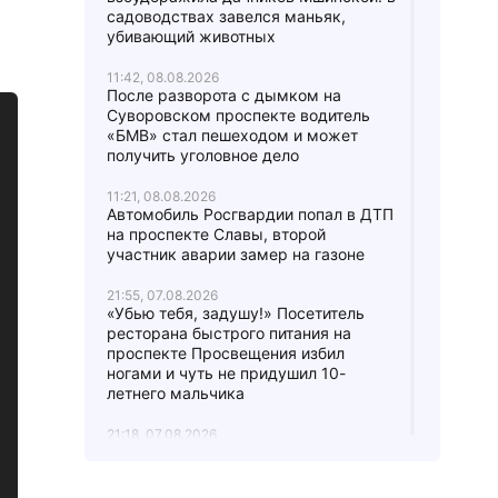
садоводствах завелся маньяк,
убивающий животных
11:42, 08.08.2026
После разворота с дымком на
Суворовском проспекте водитель
«БМВ» стал пешеходом и может
получить уголовное дело
11:21, 08.08.2026
Автомобиль Росгвардии попал в ДТП
на проспекте Славы, второй
участник аварии замер на газоне
21:55, 07.08.2026
«Убью тебя, задушу!» Посетитель
ресторана быстрого питания на
проспекте Просвещения избил
ногами и чуть не придушил 10-
летнего мальчика
21:18, 07.08.2026
Два бурых медведя, Бу и Тяпа,
эмигрировали из Ленобласти в
Ирландию