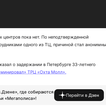
 центров пока нет. По неподтвержденной
рудниками одного из ТЦ, причиной стал анонимн
казал о задержании в Петербурге 33-летнего
«минировал» ТРЦ «Охта Молл».
.Дзене», где собираются
Перейти в
Дзен
ьи «Мегаполиса»!