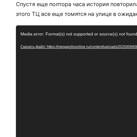
Спустя еще полтора часа история повторил
этого ТЦ все еще томятся на улице в ожида
Видеоплеер
Media error: Format(s) not supported or source(s) not foun
Скачать файл: https://megapolisonline.ru/content/uploads/2020/09