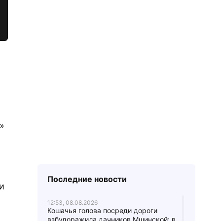
»
Последние новости
и
12:53, 08.08.2026
Кошачья голова посреди дороги
взбудоражила дачников Мшинской: в