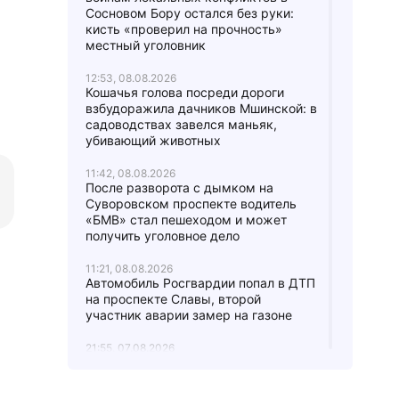
Сосновом Бору остался без руки:
кисть «проверил на прочность»
местный уголовник
12:53, 08.08.2026
Кошачья голова посреди дороги
взбудоражила дачников Мшинской: в
садоводствах завелся маньяк,
убивающий животных
11:42, 08.08.2026
После разворота с дымком на
Суворовском проспекте водитель
«БМВ» стал пешеходом и может
получить уголовное дело
11:21, 08.08.2026
Автомобиль Росгвардии попал в ДТП
на проспекте Славы, второй
участник аварии замер на газоне
21:55, 07.08.2026
«Убью тебя, задушу!» Посетитель
ресторана быстрого питания на
проспекте Просвещения избил