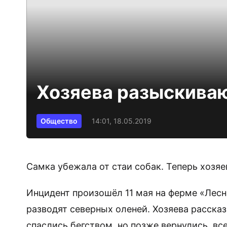
Хозяева разыскиваю
Общество
14:01, 18.05.2019
Самка убежала от стаи собак. Теперь хозя
Инцидент произошёл 11 мая на ферме «Лесн
разводят северных оленей. Хозяева рассказ
спаслись бегством, но позже вернулись, в