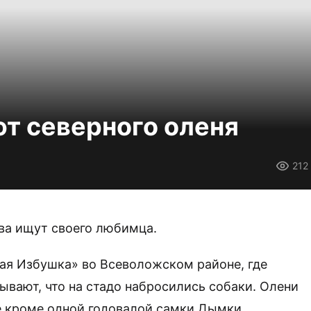
т северного оленя
212
ева ищут своего любимца.
ая Избушка» во Всеволожском районе, где
ывают, что на стадо набросились собаки. Олени
се кроме одной годовалой самки Дымки.