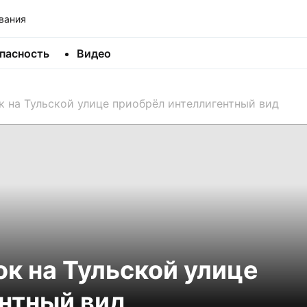
вания
пасность
Видео
 на Тульской улице приобрёл интеллигентный вид
к на Тульской улице
нтный вид