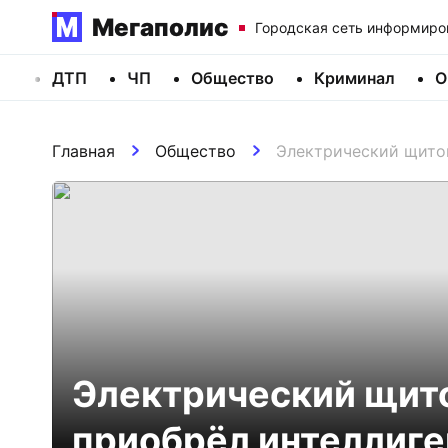
Мегаполис
Городская сеть информиро
ДТП
ЧП
Общество
Криминал
О
Главная
Общество
Электрический щиток
Электрический щито
приобрёл интеллиге