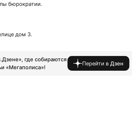
апы бюрократии.
улице дом 3.
.Дзене», где собираются
Перейти в
Дзен
ьи «Мегаполиса»!