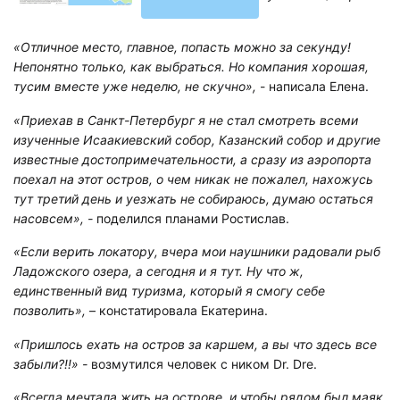
«Отличное место, главное, попасть можно за секунду!
Непонятно только, как выбраться. Но компания хорошая,
тусим вместе уже неделю, не скучно»,
- написала Елена.
«Приехав в Санкт-Петербург я не стал смотреть всеми
изученные Исаакиевский собор, Казанский собор и другие
известные достопримечательности, а сразу из аэропорта
поехал на этот остров, о чем никак не пожалел, нахожусь
тут третий день и уезжать не собираюсь, думаю остаться
насовсем», -
поделился планами Ростислав.
«Если верить локатору, вчера мои наушники радовали рыб
Ладожского озера, а сегодня и я тут. Ну что ж,
единственный вид туризма, который я смогу себе
позволить»,
– констатировала Екатерина.
«Пришлось ехать на остров за каршем, а вы что здесь все
забыли?!!» -
возмутился человек с ником Dr. Dre.
«Всегда мечтала жить на острове, и чтобы рядом был маяк.