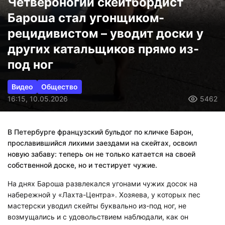
Четвероногий скейтбордист
Бароша стал угонщиком-
рецидивистом – уводит доски у
других катальщиков прямо из-
под ног
Видео
Общество
16:15, 10.05.2026
5462
В Петербурге французский бульдог по кличке Барон,
прославившийся лихими заездами на скейтах, освоил
новую забаву: теперь он не только катается на своей
собственной доске, но и тестирует чужие.
На днях Бароша развлекался угонами чужих досок на
набережной у «Лахта-Центра». Хозяева, у которых пес
мастерски уводил скейты буквально из-под ног, не
возмущались и с удовольствием наблюдали, как он