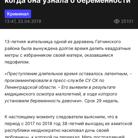
когда она узнала о беременности
Криминал
13:47, 23.04.2019
25101
13-летняя жительница одной из деревень Гатчинского
района была вынуждена долгое время делить квадратные
метры с избранником своей матери, оказавшимся
педофилом.
«Преступление длительное время оставалось латентным, -
прокомментировали в пресс-службе СУ СК по
Ленинградской области. – Его выявили в результате
медицинского осмотра малолетней, в ходе которого
установили беременность девочки».
Срок 29 недель.
К настоящему моменту следователи выяснили, что в
период с 2017 по 2018 год 38-летний выходец из азиатской
республики неоднократно насиловал дочь своей
любовницы, к которой он переехал. Мать пострадавшей