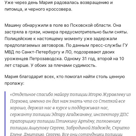
Уже через день Мария радовалась возвращению и
питомца, и черного кроссовера.
Машину обнаружили в поле во Псковской области. Она
застряла в грязи, номера предусмотрительно были сняты.
Полицейские к настоящему моменту уже задержали
предполагаемых автоворов. По данным пресс-службы ГУ
МВД по Санкт-Петербургу и ЛО, подозревают двоих
уроженцев Петрозаводска. Одному 31 год, второй на 10
лет старше. У обоих за плечами судимость.
Мария благодарит всех, кто помогал найти столь ценную
пропажу:
«Отдельное спасибо майору полиции Игорю Журавлеву из
Порхова, именно он дал нам знать что со Степкой все
хорошо, держал нас в курсе и поддерживал нас,
сержанту полиции Эдгару Агаджаняну, инспектору ДПС
прапорщику полиции Птичкину Артёму, полковнику
полиции Ащеулову Сергею, Забродиной Надежде, Скрипко
Елене, Дмитрию, Сергею.
Все они сотрудники полиции