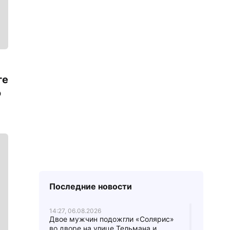
ге
о
Последние новости
14:27, 06.08.2026
Двое мужчин подожгли «Солярис»
во дворе на улице Тельмана и