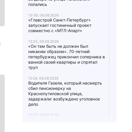
попались
13:36, 06.08.2026
«Главстрой Санкт-Петербург»
запускает гостиничный проект
совместно с «МТЛ-Апарт»
13:23, 06.08.2026
з
«Он там быть не должен был
никаким образом». 70-летний
петербуржец прикончил соперника в
ванной своей квартиры и спрятал
труп
12:24, 06.08.2026
Водителя Газели, который насмерть
сбил пенсионерку на
Краснопутиловской улице,
задержали: возбуждено уголовное
дело
12:00, 06.08.2026
После ссоры двух охранников БЦ на
Выборгской стороне одного спасают
в реанимации, а другого обвиняют в