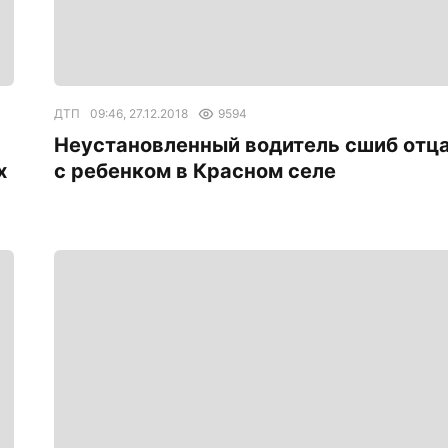
ДТП
09:46, 27.12.2018
9594
Неустановленный водитель сшиб отц
х
с ребенком в Красном селе