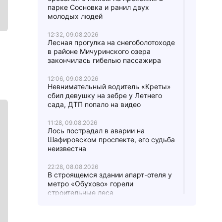
парке Сосновка и ранил двух
молодых людей
12:32, 09.08.2026
Лесная прогулка на снегоболотоходе
в районе Мичуринского озера
закончилась гибелью пассажира
12:06, 09.08.2026
Невнимательный водитель «Креты»
сбил девушку на зебре у Летнего
сада, ДТП попало на видео
11:28, 09.08.2026
Лось пострадал в аварии на
Шафировском проспекте, его судьба
неизвестна
22:28, 08.08.2026
В строящемся здании апарт-отеля у
метро «Обухово» горели
строительные леса
21:40, 08.08.2026
Пожарные сражаются с огнем в