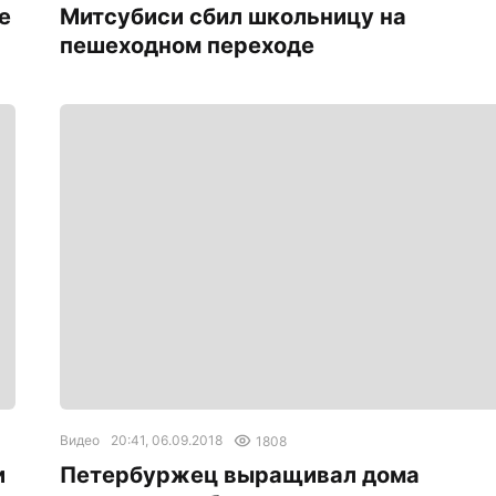
е
Митсубиcи сбил школьницу на
пешеходном переходе
Видео
20:41, 06.09.2018
1808
и
Петербуржец выращивал дома