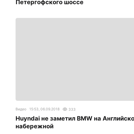
Петергофского шоссе
Видео
15:53, 06.09.2018
333
Huyndai не заметил BMW на Английск
набережной