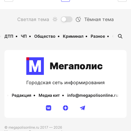
ДТП
ЧП
Общество
Криминал
Разное
Опаснос
Мегаполис
Городская сеть информирования
Редакция
Медиа кит
info@megapolisonline.ru
Пр
© megapolisonline.ru 2017 — 2026