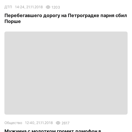
ДТП
14:24, 21.11.2018
1203
Перебегавшего дорогу на Петроградке парня сбил
Порше
Общество
12:40, 21.11.2018
2617
Мужчина с молотком громит домофон в