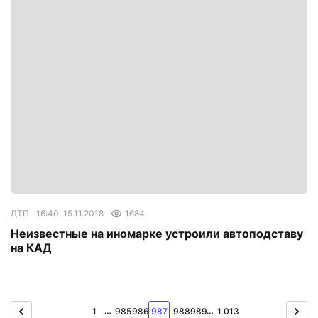
ДТП
16:40, 15.11.2018
1684
Неизвестные на иномарке устроили автоподставу
на КАД
…
…
1
985
986
987
988
989
1 013