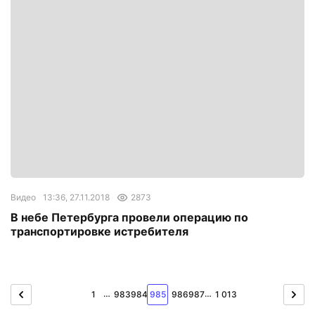
Видео
13:36, 27.11.2018
2873
В небе Петербурга провели операцию по
транспортировке истребителя
…
…
1
983
984
985
986
987
1 013