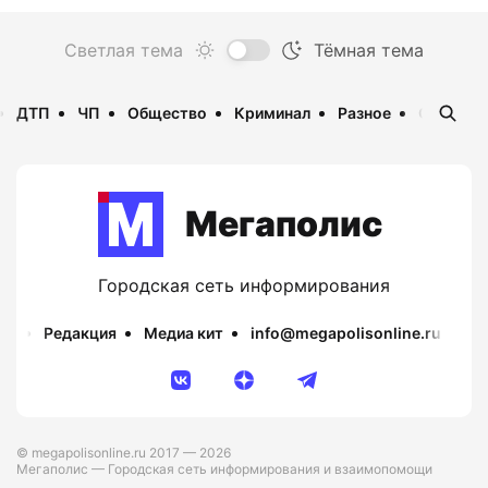
ДТП
ЧП
Общество
Криминал
Разное
Опаснос
Мегаполис
Городская сеть информирования
Редакция
Медиа кит
info@megapolisonline.ru
Пр
© megapolisonline.ru 2017 — 2026
Мегаполис — Городская сеть информирования и взаимопомощи