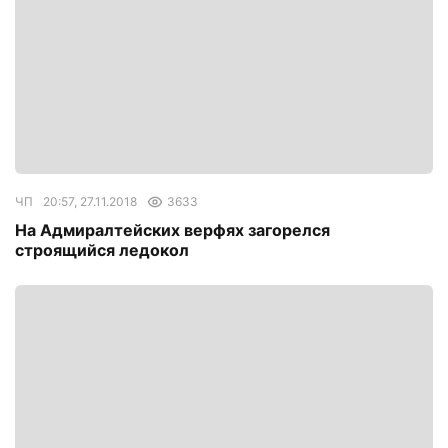
ЧП
20:57, 27.11.2018
3633
На Адмиралтейских верфях загорелся
строящийся ледокол