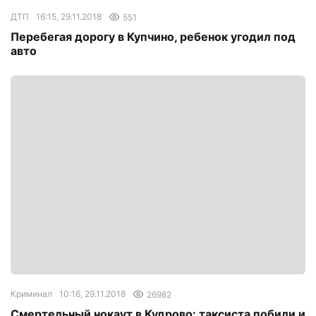
ДТП
16:15, 29.11.2018
551
Перебегая дорогу в Купчино, ребенок угодил под
авто
Криминал
10:16, 29.11.2018
26982
Смертельный нокаут в Кудрово: таксиста побили и