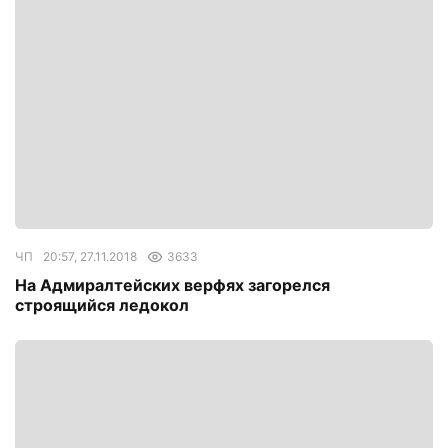
ЧП
20:57, 27.11.2018
3633
На Адмиралтейских верфях загорелся
строящийся ледокол