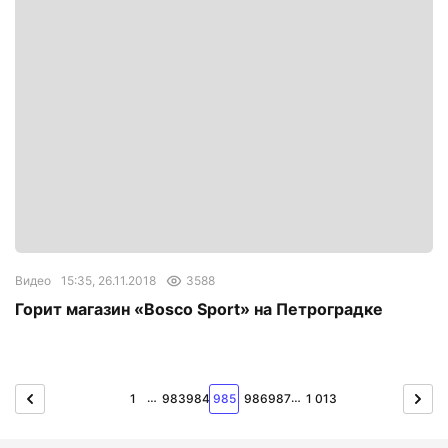
Видео
15:35, 26.11.2018
3588
Горит магазин «Bosco Sport» на Петроградке
…
…
1
983
984
985
986
987
1 013