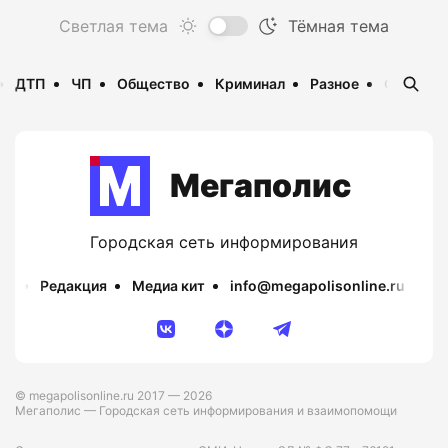
ДТП
ЧП
Общество
Криминал
Разное
Опаснос
Мегаполис
Городская сеть информирования
Редакция
Медиа кит
info@megapolisonline.ru
Пр
© megapolisonline.ru 2017 — 2026
Мегаполис — Городская сеть информирования и взаимопомощи