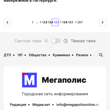
набережной в Петербурге.
…
…
1
1 183
1 184
1 185
1 186
1 187
1 207
ДТП
ЧП
Общество
Криминал
Разное
Опаснос
Мегаполис
Городская сеть информирования
Редакция
Медиа кит
info@megapolisonline.ru
Пр