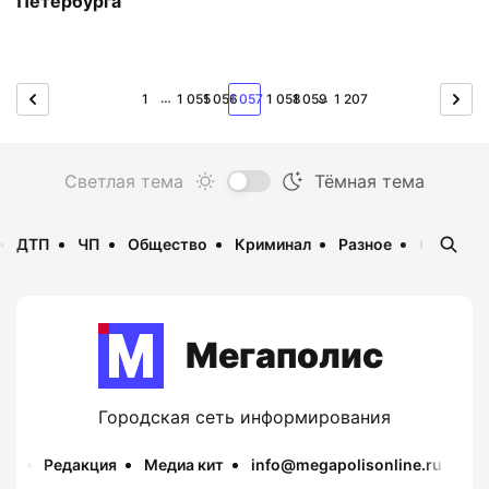
Петербурга
…
…
1
1 055
1 056
1 057
1 058
1 059
1 207
ДТП
ЧП
Общество
Криминал
Разное
Опаснос
Мегаполис
Городская сеть информирования
Редакция
Медиа кит
info@megapolisonline.ru
Пр