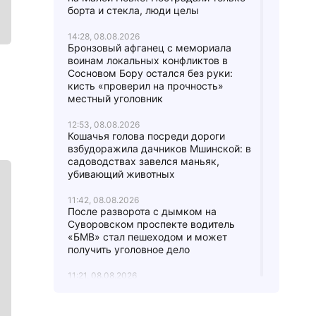
борта и стекла, люди целы
14:28, 08.08.2026
Бронзовый афганец с мемориала
воинам локальных конфликтов в
Сосновом Бору остался без руки:
кисть «проверил на прочность»
местный уголовник
12:53, 08.08.2026
Кошачья голова посреди дороги
взбудоражила дачников Мшинской: в
садоводствах завелся маньяк,
убивающий животных
11:42, 08.08.2026
После разворота с дымком на
Суворовском проспекте водитель
«БМВ» стал пешеходом и может
получить уголовное дело
11:21, 08.08.2026
Автомобиль Росгвардии попал в ДТП
на проспекте Славы, второй
участник аварии замер на газоне