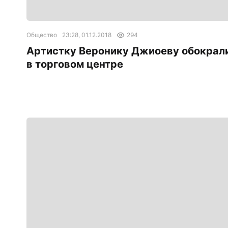
Общество
23:28, 01.12.2018
294
Артистку Веронику Джиоеву обокрал
в торговом центре