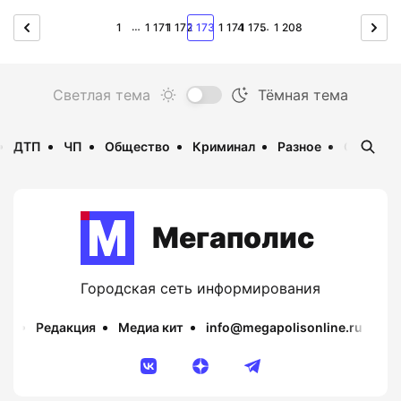
…
…
1
1 171
1 172
1 173
1 174
1 175
1 208
ДТП
ЧП
Общество
Криминал
Разное
Опаснос
Мегаполис
Городская сеть информирования
Редакция
Медиа кит
info@megapolisonline.ru
Пр