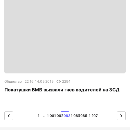
Общество
22:16, 14.09.2019
2294
Покатушки БМВ вызвали гнев водителей на ЗСД
…
…
1
1 081
1 082
1 083
1 084
1 085
1 207