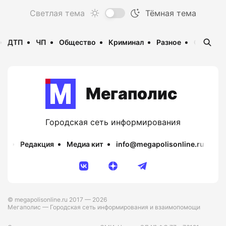
ДТП
ЧП
Общество
Криминал
Разное
Опаснос
Мегаполис
Городская сеть информирования
Редакция
Медиа кит
info@megapolisonline.ru
Пр
© megapolisonline.ru 2017 — 2026
Мегаполис — Городская сеть информирования и взаимопомощи