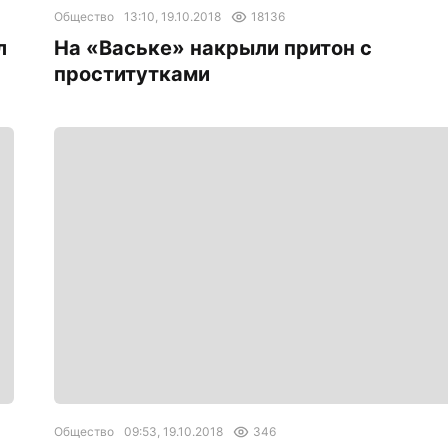
Общество
13:10, 19.10.2018
18136
л
На «Ваське» накрыли притон с
проститутками
Общество
09:53, 19.10.2018
346