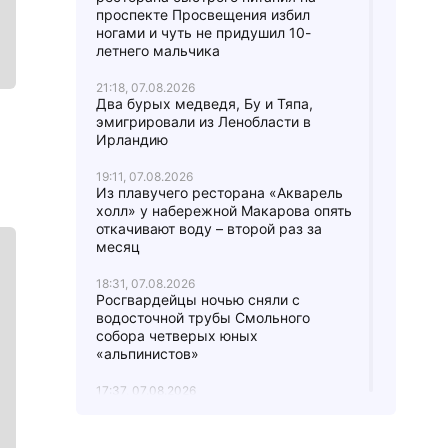
проспекте Просвещения избил
ногами и чуть не придушил 10-
летнего мальчика
21:18, 07.08.2026
Два бурых медведя, Бу и Тяпа,
эмигрировали из Ленобласти в
Ирландию
19:11, 07.08.2026
Из плавучего ресторана «Акварель
холл» у набережной Макарова опять
откачивают воду – второй раз за
месяц
18:31, 07.08.2026
Росгвардейцы ночью сняли с
водосточной трубы Смольного
собора четверых юных
«альпинистов»
17:37, 07.08.2026
В городе Мурино женщину
вытаскивали из-под грузовика:
водитель не заметил ее,