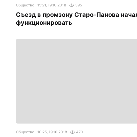
Общество
15:21, 19.10.2018
395
Съезд в промзону Старо-Панова нача
функционировать
Общество
10:25, 19.10.2018
470