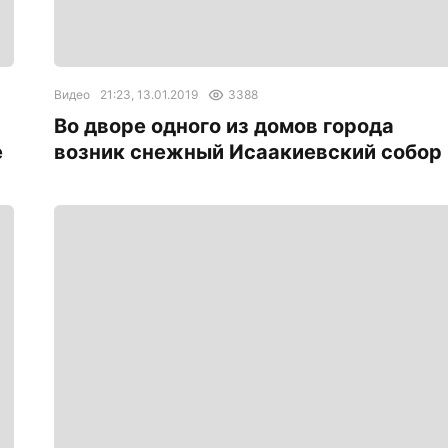
Видео
21:23, 13.01.2019
3388
Во дворе одного из домов города
е
возник снежный Исаакиевский собор