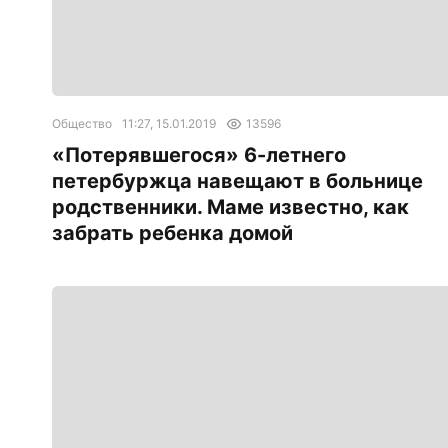
Общество
11:27, 15.01.2019
13596
«Потерявшегося» 6-летнего
петербуржца навещают в больнице
родственники. Маме известно, как
забрать ребенка домой