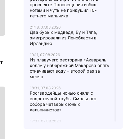
проспекте Просвещения избил
ногами и чуть не придушил 10-
летнего мальчика
21:18, 07.08.2026
Два бурых медведя, Бу и Тяпа,
эмигрировали из Ленобласти в
Ирландию
19:11, 07.08.2026
Из плавучего ресторана «Акварель
т
холл» у набережной Макарова опять
откачивают воду – второй раз за
месяц
18:31, 07.08.2026
Росгвардейцы ночью сняли с
водосточной трубы Смольного
собора четверых юных
«альпинистов»
17:37, 07.08.2026
В городе Мурино женщину
вытаскивали из-под грузовика:
водитель не заметил ее,