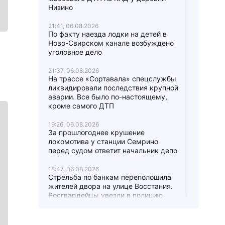
Низино
21:41, 06.08.2026
По факту наезда лодки на детей в
Ново-Свирском канале возбуждено
уголовное дело
21:37, 06.08.2026
На трассе «Сортавала» спецслужбы
ликвидировали последствия крупной
аварии. Все было по-настоящему,
кроме самого ДТП
19:26, 06.08.2026
За прошлогоднее крушение
локомотива у станции Семрино
перед судом ответит начальник депо
18:47, 06.08.2026
Стрельба по банкам переполошила
жителей двора на улице Восстания.
Росгвардейцы увезли в полицию
четверых парней
17:24, 06.08.2026