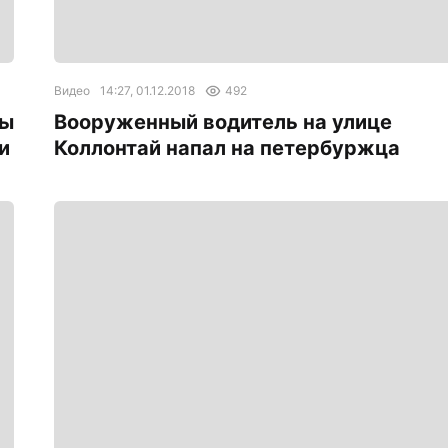
Видео
14:27, 01.12.2018
492
ны
Вооруженный водитель на улице
и
Коллонтай напал на петербуржца