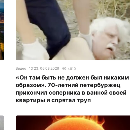
Видео
13:23, 06.08.2026
4810
«Он там быть не должен был никаким
образом». 70-летний петербуржец
прикончил соперника в ванной своей
квартиры и спрятал труп