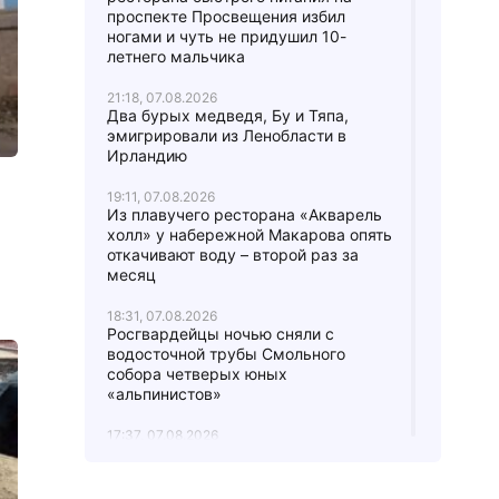
проспекте Просвещения избил
ногами и чуть не придушил 10-
летнего мальчика
21:18, 07.08.2026
Два бурых медведя, Бу и Тяпа,
эмигрировали из Ленобласти в
Ирландию
19:11, 07.08.2026
Из плавучего ресторана «Акварель
холл» у набережной Макарова опять
а
откачивают воду – второй раз за
месяц
18:31, 07.08.2026
Росгвардейцы ночью сняли с
водосточной трубы Смольного
собора четверых юных
«альпинистов»
17:37, 07.08.2026
В городе Мурино женщину
вытаскивали из-под грузовика:
водитель не заметил ее,