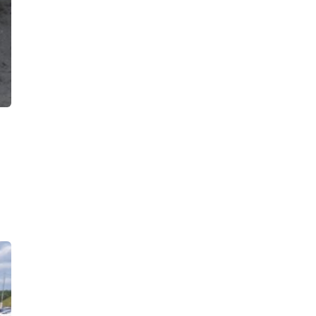
11:56, 07.08.2026
Экономическая полиция накрыла в
Петербурге сеть табачных
магазинов, продававших товары без
маркировки
11:27, 07.08.2026
В «Цветном городе» ночью тушили
парковку. Сгорели две «Лады» и
«БВМ», у «Шевроле» оплавился
кузов
10:37, 07.08.2026
Пожар в частном доме в Гатчине
унес человеческую жизнь
22:19, 06.08.2026
Водитель Газели погиб в результате
массового ДТП на КАД у деревни
Низино
21:41, 06.08.2026
По факту наезда лодки на детей в
Ново-Свирском канале возбуждено
уголовное дело