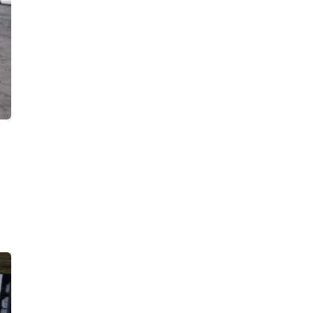
21:37, 06.08.2026
На трассе «Сортавала» спецслужбы
ликвидировали последствия крупной
аварии. Все было по-настоящему,
кроме самого ДТП
19:26, 06.08.2026
За прошлогоднее крушение
локомотива у станции Семрино
перед судом ответит начальник депо
18:47, 06.08.2026
Стрельба по банкам переполошила
жителей двора на улице Восстания.
Росгвардейцы увезли в полицию
четверых парней
17:24, 06.08.2026
В Петербурге нашли казино,
постоянно перемещавшееся с места
на место, и склад с полутора
сотнями игровых автоматов
16:49, 06.08.2026