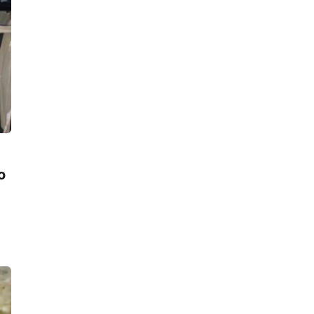
Девушка на «БМВ» раскурочила
детскую площадку в деревне
Касимово, после чего поспешила
снять «счастливые» номера
14:27, 06.08.2026
Двое мужчин подожгли «Солярис»
во дворе на улице Тельмана и
попались
13:36, 06.08.2026
«Главстрой Санкт-Петербург»
запускает гостиничный проект
совместно с «МТЛ-Апарт»
о
13:23, 06.08.2026
«Он там быть не должен был
никаким образом». 70-летний
петербуржец прикончил соперника в
ванной своей квартиры и спрятал
труп
12:24, 06.08.2026
Водителя Газели, который насмерть
сбил пенсионерку на