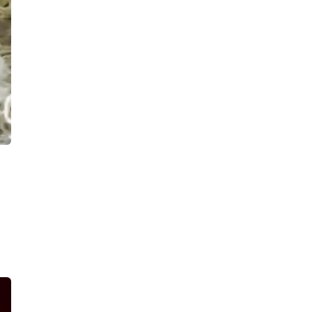
Краснопутиловской улице,
задержали: возбуждено уголовное
дело
12:00, 06.08.2026
После ссоры двух охранников БЦ на
Выборгской стороне одного спасают
в реанимации, а другого обвиняют в
тяжком преступлении
11:22, 06.08.2026
«Гранта» опрокинула фуру возле
здания ГАИ в Тихвине. Таран
грузовика спровоцировала «Волга»
10:46, 06.08.2026
Два мальчика, плавая на надувном
матрасе по Ново-Свирскому каналу,
попали под моторную лодку. Дети
живы, идут проверки
18:33, 05.08.2026
Педофил, похитивший ребенка на
Таллинском шоссе, предстанет
перед судом за изнасилование и