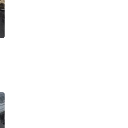
приближаясь к зебре
16:39, 07.08.2026
«Ничего не боюсь». Девушку,
которую бывший парень облил
кислотой, выписали из больницы
15:52, 07.08.2026
В Тосненском районе рабочего
придавило бетонным блоком, он
получил тяжелые травмы. СК ищет
виновных
15:32, 07.08.2026
Подпольный мастер-оружейник
попал в поле зрения полиции, в его
арсенале нашли один боевой
пистолет, 900 патронов, порох и
взрывпакеты
14:42, 07.08.2026
Пневматический пистолет в руках
мужчины с судимостями напугал
прохожих в Воронихинском сквере