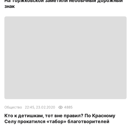
На Торжковской заметили необычный дорожный
знак
Общество
22:45, 23.02.2020
4885
Кто к детишкам, тот вне правил? По Красному
Селу прокатился «табор» благотворителей