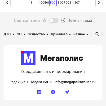
…
…
1
1 004
1 005
1 006
1 007
1 008
1 207
ДТП
ЧП
Общество
Криминал
Разное
Опаснос
Мегаполис
Городская сеть информирования
Редакция
Медиа кит
info@megapolisonline.ru
Пр