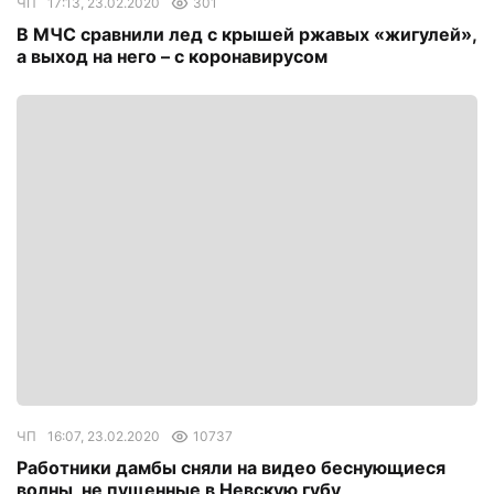
ЧП
17:13, 23.02.2020
301
В МЧС сравнили лед с крышей ржавых «жигулей»,
а выход на него – с коронавирусом
ЧП
16:07, 23.02.2020
10737
Работники дамбы сняли на видео беснующиеся
волны, не пущенные в Невскую губу