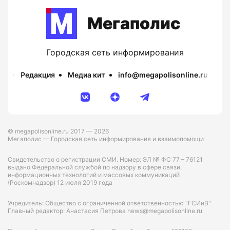
Мегаполис
Городская сеть информирования
Редакция
Медиа кит
info@megapolisonline.ru
Пр
© megapolisonline.ru 2017 — 2026
Мегаполис — Городская сеть информирования и взаимопомощи
Свидетельство о регистрации СМИ. Номер: ЭЛ № ФС 77 – 76121
выдано Федеральной службой по надзору в сфере связи,
информационных технологий и массовых коммуникаций
(Роскомнадзор) 12 июля 2019 года
Учредитель: Общество с ограниченной ответственностью "ГСИиВ"
Главный редактор: Анастасия Петрова news@megapolisonline.ru