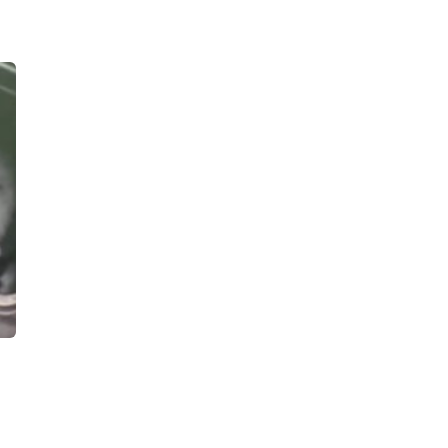
на место, и склад с полутора
сотнями игровых автоматов
16:49, 06.08.2026
Девушка на «БМВ» раскурочила
детскую площадку в деревне
Касимово, после чего поспешила
снять «счастливые» номера
14:27, 06.08.2026
Двое мужчин подожгли «Солярис»
во дворе на улице Тельмана и
попались
13:36, 06.08.2026
«Главстрой Санкт-Петербург»
запускает гостиничный проект
совместно с «МТЛ-Апарт»
13:23, 06.08.2026
«Он там быть не должен был
никаким образом». 70-летний
петербуржец прикончил соперника в
ванной своей квартиры и спрятал
труп