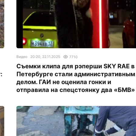
Видео
20:20, 22.11.2025
7710
Съемки клипа для рэперши SKY RAE в
:
Петербурге стали административным
делом. ГАИ не оценила гонки и
отправила на спецстоянку два «БМВ»