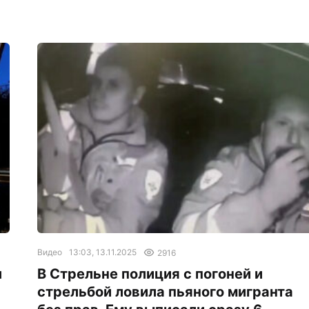
Видео
13:03, 13.11.2025
2916
л
В Стрельне полиция с погоней и
стрельбой ловила пьяного мигранта