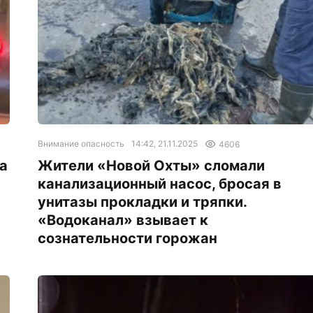
Внимание опасность
14:42, 21.11.2025
4606
га
Жители «Новой Охты» сломали
канализационный насос, бросая в
унитазы прокладки и тряпки.
«Водоканал» взывает к
сознательности горожан