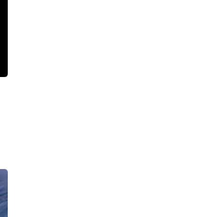
21:55, 07.08.2026
«Убью тебя, задушу!» Посетитель
ресторана быстрого питания на
проспекте Просвещения избил
ногами и чуть не придушил 10-
летнего мальчика
21:18, 07.08.2026
Два бурых медведя, Бу и Тяпа,
эмигрировали из Ленобласти в
Ирландию
19:11, 07.08.2026
Из плавучего ресторана «Акварель
холл» у набережной Макарова опять
откачивают воду – второй раз за
месяц
18:31, 07.08.2026
Росгвардейцы ночью сняли с
водосточной трубы Смольного
собора четверых юных
«альпинистов»