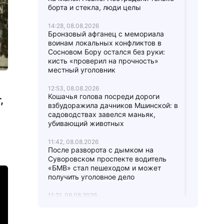
борта и стекла, люди целы
14:28, 08.08.2026
Бронзовый афганец с мемориала
воинам локальных конфликтов в
Сосновом Бору остался без руки:
кисть «проверил на прочность»
местный уголовник
12:53, 08.08.2026
Кошачья голова посреди дороги
,
взбудоражила дачников Мшинской: в
садоводствах завелся маньяк,
убивающий животных
11:42, 08.08.2026
После разворота с дымком на
Суворовском проспекте водитель
«БМВ» стал пешеходом и может
получить уголовное дело
11:21, 08.08.2026
Автомобиль Росгвардии попал в ДТП
на проспекте Славы, второй
участник аварии замер на газоне