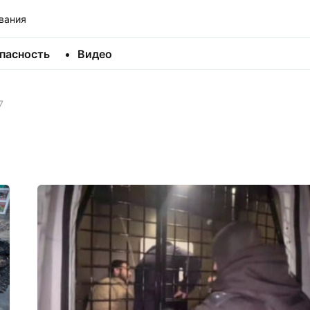
вания
пасность
Видео
7