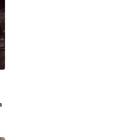
Пневматический пистолет в руках
мужчины с судимостями напугал
прохожих в Воронихинском сквере
11:56, 07.08.2026
Экономическая полиция накрыла в
Петербурге сеть табачных
магазинов, продававших товары без
маркировки
11:27, 07.08.2026
В «Цветном городе» ночью тушили
парковку. Сгорели две «Лады» и
«БВМ», у «Шевроле» оплавился
кузов
10:37, 07.08.2026
Пожар в частном доме в Гатчине
унес человеческую жизнь
в
22:19, 06.08.2026
Водитель Газели погиб в результате
массового ДТП на КАД у деревни
Низино