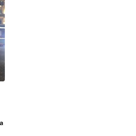
21:41, 06.08.2026
По факту наезда лодки на детей в
Ново-Свирском канале возбуждено
уголовное дело
21:37, 06.08.2026
На трассе «Сортавала» спецслужбы
ликвидировали последствия крупной
аварии. Все было по-настоящему,
кроме самого ДТП
19:26, 06.08.2026
За прошлогоднее крушение
локомотива у станции Семрино
перед судом ответит начальник депо
18:47, 06.08.2026
Стрельба по банкам переполошила
жителей двора на улице Восстания.
Росгвардейцы увезли в полицию
четверых парней
17:24, 06.08.2026
а
В Петербурге нашли казино,
постоянно перемещавшееся с места