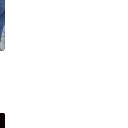
17:37, 07.08.2026
В городе Мурино женщину
вытаскивали из-под грузовика:
водитель не заметил ее,
приближаясь к зебре
16:39, 07.08.2026
«Ничего не боюсь». Девушку,
которую бывший парень облил
кислотой, выписали из больницы
15:52, 07.08.2026
В Тосненском районе рабочего
придавило бетонным блоком, он
получил тяжелые травмы. СК ищет
виновных
15:32, 07.08.2026
Подпольный мастер-оружейник
попал в поле зрения полиции, в его
арсенале нашли один боевой
пистолет, 900 патронов, порох и
взрывпакеты
14:42, 07.08.2026