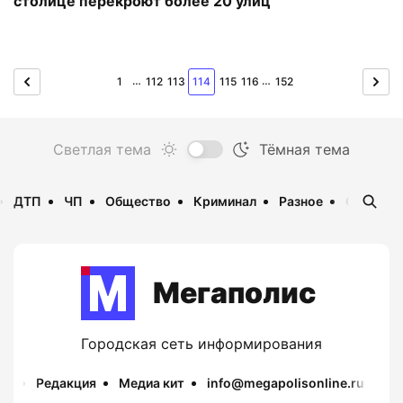
столице перекроют более 20 улиц
…
…
1
112
113
114
115
116
152
ДТП
ЧП
Общество
Криминал
Разное
Опаснос
Мегаполис
Городская сеть информирования
Редакция
Медиа кит
info@megapolisonline.ru
Пр