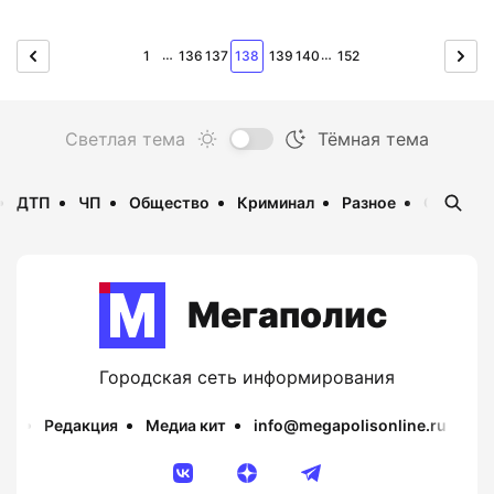
…
…
1
136
137
138
139
140
152
ДТП
ЧП
Общество
Криминал
Разное
Опаснос
Мегаполис
Городская сеть информирования
Редакция
Медиа кит
info@megapolisonline.ru
Пр