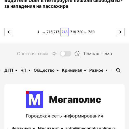
Водителя Uber в Петербурге лишили свободы из-
за нападения на пассажира
…
…
1
716
717
718
719
720
730
ДТП
ЧП
Общество
Криминал
Разное
Опаснос
Мегаполис
Городская сеть информирования
Редакция
Медиа кит
info@megapolisonline.ru
Пр