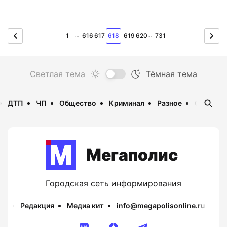
…
…
1
616
617
618
619
620
731
ДТП
ЧП
Общество
Криминал
Разное
Опаснос
Мегаполис
Городская сеть информирования
Редакция
Медиа кит
info@megapolisonline.ru
Пр