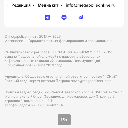
Редакция
Медиа кит
info@megapolisonline.ru
Пр
© megapolisonline.ru 2017 — 2026
Мегаполис — Городская сеть информирования и взаимопомощи
Свидетельство о регистрации СМИ. Номер: ЭЛ № ФС 77 – 76121
выдано Федеральной службой по надзору в сфере связи,
информационных технологий и массовых коммуникаций
(Роскомнадзор) 12 июля 2019 года
Учредитель: Общество с ограниченной ответственностью "ГСИиВ"
Главный редактор: Анастасия Петрова news@megapolisonline.ru
Почтовый адрес редакции: Санкт-Петербург, Россия, 196158, вн.тер. г.
Муниципальный Округ Звездное, ш. Московское, дом 3, корпус 5,
строение 1, помещение 111Н
Телефон редакции: +79062463704
18+