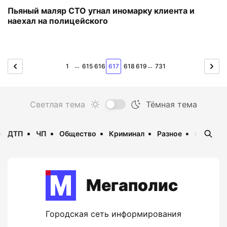
Пьяный маляр СТО угнал иномарку клиента и
наехал на полицейского
…
…
1
615
616
617
618
619
731
ДТП
ЧП
Общество
Криминал
Разное
Опаснос
Мегаполис
Городская сеть информирования