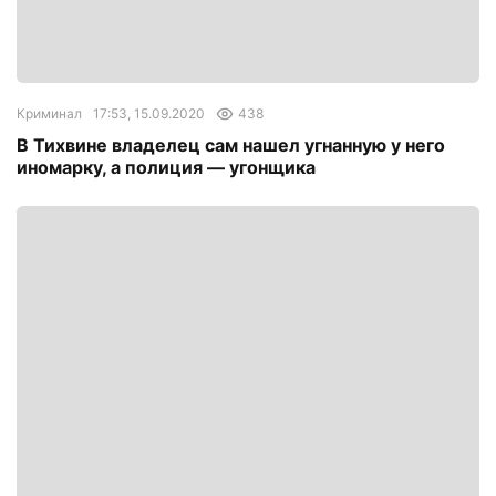
Криминал
17:53, 15.09.2020
438
В Тихвине владелец сам нашел угнанную у него
иномарку, а полиция — угонщика