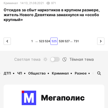
Криминал
14:13, 21.08.2021
971
Отсидев за сбыт наркотиков в крупном размере,
житель Нового Девяткина замахнулся на «особо
крупный»
…
…
1
523
524
525
526
527
731
ДТП
ЧП
Общество
Криминал
Разное
Опаснос
Мегаполис