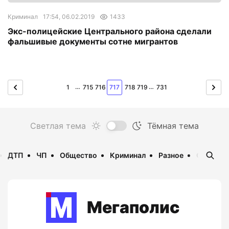
Криминал
17:54, 06.02.2019
1433
Экс-полицейские Центрального района сделали
фальшивые документы сотне мигрантов
…
…
1
715
716
717
718
719
731
ДТП
ЧП
Общество
Криминал
Разное
Опаснос
Мегаполис