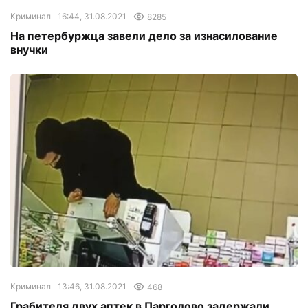
Криминал
16:44, 31.08.2021
8285
На петербуржца завели дело за изнасилование
внучки
Криминал
13:46, 31.08.2021
468
Грабителя двух аптек в Парголово задержали