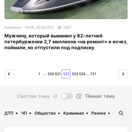
Криминал
19:48, 28.08.2021
2687
Мужчину, который выманил у 82-летней
петербурженки 2,7 миллиона «на ремонт» и исчез,
поймали, но отпустили под подписку
…
…
1
520
521
522
523
524
731
ДТП
ЧП
Общество
Криминал
Разное
Опаснос