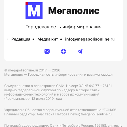
Мегаполис
Городская сеть информирования
Редакция
Медиа кит
info@megapolisonline.ru
Пр
© megapolisonline.ru 2017 — 2026
Мегаполис — Городская сеть информирования и взаимопомощи
Свидетельство о регистрации СМИ. Номер: ЭЛ № ФС 77 – 76121
выдано Федеральной службой по надзору в сфере связи,
информационных технологий и массовых коммуникаций
(Роскомнадзор) 12 июля 2019 года
Учредитель: Общество с ограниченной ответственностью "ГСИиВ"
Главный редактор: Анастасия Петрова news@megapolisonline.ru
Почтовый адрес редакции: Санкт-Петербург, Россия, 196158, вн.тер. г.