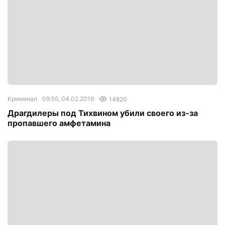
Криминал
09:55, 04.02.2019
14820
Драгдилеры под Тихвином убили своего из-за
пропавшего амфетамина