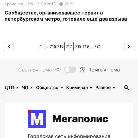
Криминал
17:51, 01.02.2019
2629
Сообщество, организовавшее теракт в
петербургском метро, готовило еще два взрыва
…
…
1
715
716
717
718
719
731
ДТП
ЧП
Общество
Криминал
Разное
Опаснос
Мегаполис
Городская сеть информирования