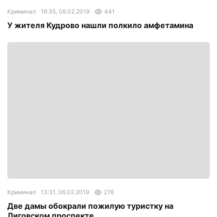
Криминал
16:35, 06.02.2019
441
У жителя Кудрово нашли полкило амфетамина
Криминал
13:31, 06.02.2019
276
Две дамы обокрали пожилую туристку на
Лиговском проспекте