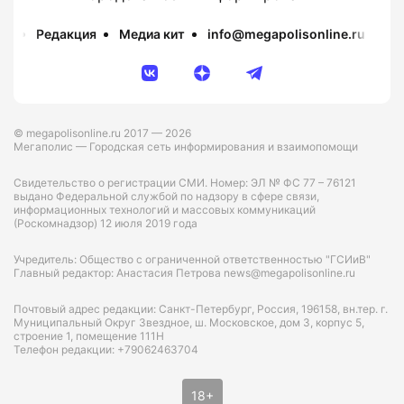
Редакция
Медиа кит
info@megapolisonline.ru
Пр
© megapolisonline.ru 2017 — 2026
Мегаполис — Городская сеть информирования и взаимопомощи
Свидетельство о регистрации СМИ. Номер: ЭЛ № ФС 77 – 76121
выдано Федеральной службой по надзору в сфере связи,
информационных технологий и массовых коммуникаций
(Роскомнадзор) 12 июля 2019 года
Учредитель: Общество с ограниченной ответственностью "ГСИиВ"
Главный редактор: Анастасия Петрова news@megapolisonline.ru
Почтовый адрес редакции: Санкт-Петербург, Россия, 196158, вн.тер. г.
Муниципальный Округ Звездное, ш. Московское, дом 3, корпус 5,
строение 1, помещение 111Н
Телефон редакции: +79062463704
18+