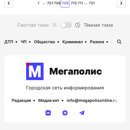
…
…
1
707
708
709
710
711
731
ДТП
ЧП
Общество
Криминал
Разное
Опаснос
Мегаполис
Городская сеть информирования
Редакция
Медиа кит
info@megapolisonline.ru
Пр