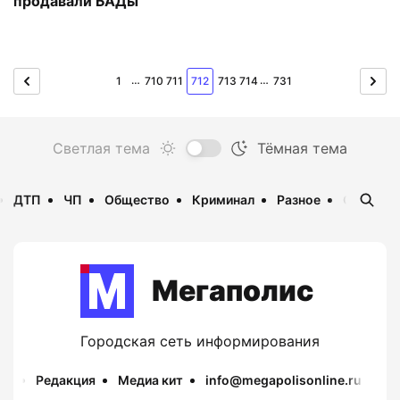
продавали БАДы
…
…
1
710
711
712
713
714
731
ДТП
ЧП
Общество
Криминал
Разное
Опаснос
Мегаполис
Городская сеть информирования
Редакция
Медиа кит
info@megapolisonline.ru
Пр