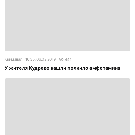
Криминал
16:35, 06.02.2019
441
У жителя Кудрово нашли полкило амфетамина