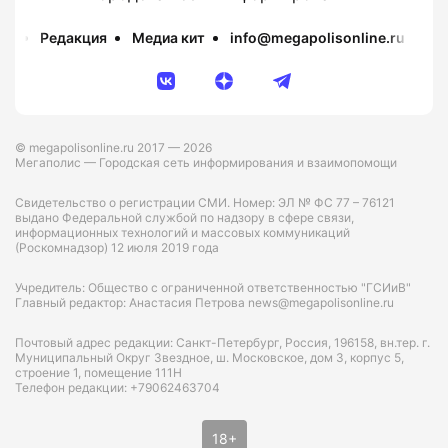
Редакция
Медиа кит
info@megapolisonline.ru
Пр
© megapolisonline.ru 2017 — 2026
Мегаполис — Городская сеть информирования и взаимопомощи
Свидетельство о регистрации СМИ. Номер: ЭЛ № ФС 77 – 76121
выдано Федеральной службой по надзору в сфере связи,
информационных технологий и массовых коммуникаций
(Роскомнадзор) 12 июля 2019 года
Учредитель: Общество с ограниченной ответственностью "ГСИиВ"
Главный редактор: Анастасия Петрова news@megapolisonline.ru
Почтовый адрес редакции: Санкт-Петербург, Россия, 196158, вн.тер. г.
Муниципальный Округ Звездное, ш. Московское, дом 3, корпус 5,
строение 1, помещение 111Н
Телефон редакции: +79062463704
18+