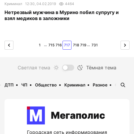
Криминал
12:30, 04.02.2019
4464
Нетрезвый мужчина в Мурино побил супругу и
взял медиков в заложники
…
…
1
715
716
717
718
719
731
ДТП
ЧП
Общество
Криминал
Разное
Опаснос
Мегаполис
Городская сеть информирования