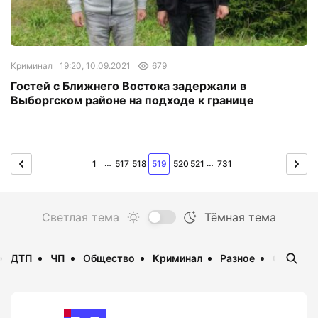
Криминал
19:20, 10.09.2021
679
Гостей с Ближнего Востока задержали в
Выборгском районе на подходе к границе
…
…
1
517
518
519
520
521
731
ДТП
ЧП
Общество
Криминал
Разное
Опаснос