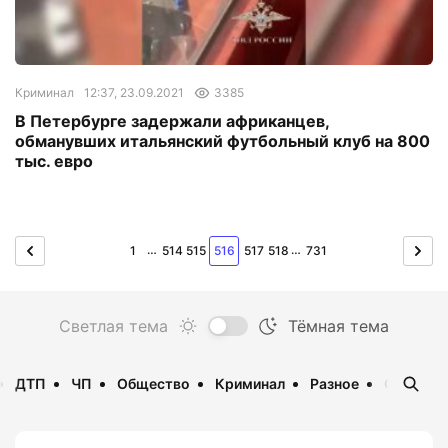
Криминал
12:37, 23.09.2021
3385
В Петербурге задержали африканцев,
обманувших итальянский футбольный клуб на 800
тыс. евро
…
…
1
514
515
516
517
518
731
ДТП
ЧП
Общество
Криминал
Разное
Опаснос