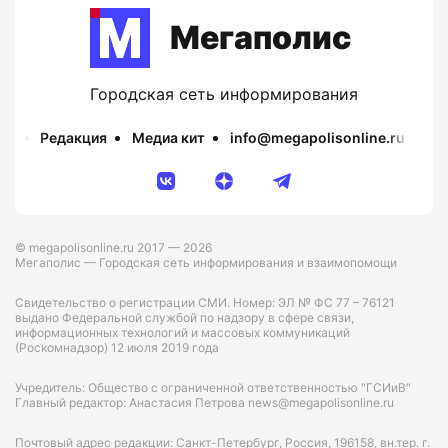
Мегаполис
Городская сеть информирования
Редакция
Медиа кит
info@megapolisonline.ru
Пр
© megapolisonline.ru 2017 — 2026
Мегаполис — Городская сеть информирования и взаимопомощи
Свидетельство о регистрации СМИ. Номер: ЭЛ № ФС 77 – 76121
выдано Федеральной службой по надзору в сфере связи,
информационных технологий и массовых коммуникаций
(Роскомнадзор) 12 июля 2019 года
Учредитель: Общество с ограниченной ответственностью "ГСИиВ"
Главный редактор: Анастасия Петрова news@megapolisonline.ru
Почтовый адрес редакции: Санкт-Петербург, Россия, 196158, вн.тер. г.