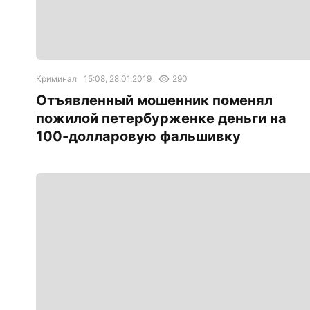
Криминал
15:08, 28.01.2019
290
Отъявленный мошенник поменял
пожилой петербурженке деньги на
100-долларовую фальшивку