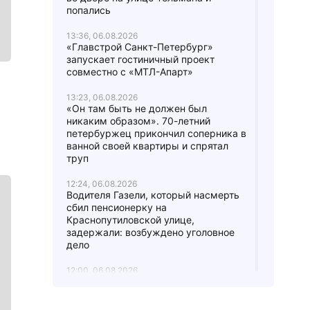
попались
13:36, 06.08.2026
«Главстрой Санкт-Петербург»
запускает гостиничный проект
совместно с «МТЛ-Апарт»
13:23, 06.08.2026
«Он там быть не должен был
никаким образом». 70-летний
петербуржец прикончил соперника в
ванной своей квартиры и спрятал
труп
12:24, 06.08.2026
Водителя Газели, который насмерть
сбил пенсионерку на
Краснопутиловской улице,
задержали: возбуждено уголовное
дело
12:00, 06.08.2026
После ссоры двух охранников БЦ на
Выборгской стороне одного спасают
в реанимации, а другого обвиняют в