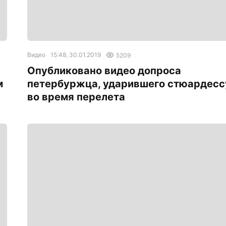
Видео
15:48, 30.01.2019
5209
Опубликовано видео допроса
м
петербуржца, ударившего стюардесс
во время перелета