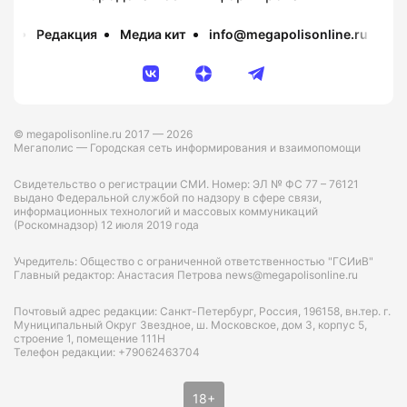
Редакция
Медиа кит
info@megapolisonline.ru
Пр
© megapolisonline.ru 2017 — 2026
Мегаполис — Городская сеть информирования и взаимопомощи
Свидетельство о регистрации СМИ. Номер: ЭЛ № ФС 77 – 76121
выдано Федеральной службой по надзору в сфере связи,
информационных технологий и массовых коммуникаций
(Роскомнадзор) 12 июля 2019 года
Учредитель: Общество с ограниченной ответственностью "ГСИиВ"
Главный редактор: Анастасия Петрова news@megapolisonline.ru
Почтовый адрес редакции: Санкт-Петербург, Россия, 196158, вн.тер. г.
Муниципальный Округ Звездное, ш. Московское, дом 3, корпус 5,
строение 1, помещение 111Н
Телефон редакции: +79062463704
18+