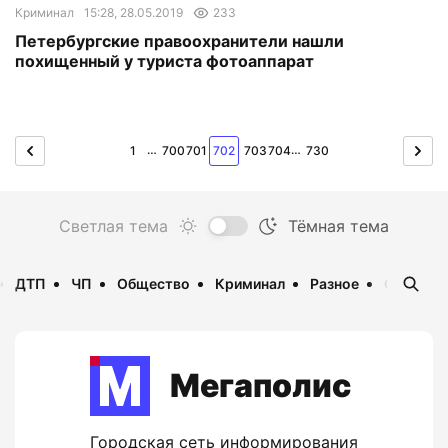
Криминал
15:28, 28.05.2019
233
Петербургские правоохранители нашли
похищенный у туриста фотоаппарат
…
…
1
700
701
702
703
704
730
ДТП
ЧП
Общество
Криминал
Разное
Опаснос
Мегаполис
Городская сеть информирования