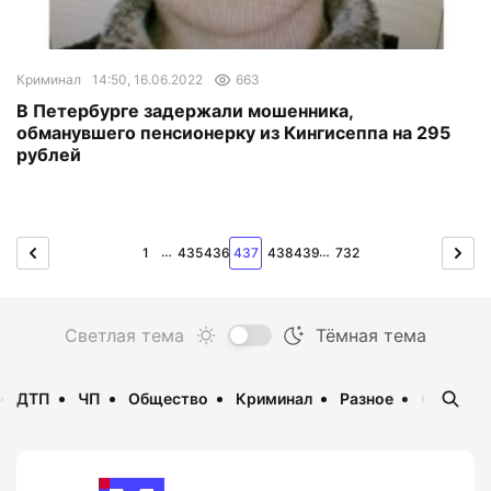
Криминал
14:50, 16.06.2022
663
В Петербурге задержали мошенника,
обманувшего пенсионерку из Кингисеппа на 295
рублей
…
…
1
435
436
437
438
439
732
ДТП
ЧП
Общество
Криминал
Разное
Опаснос