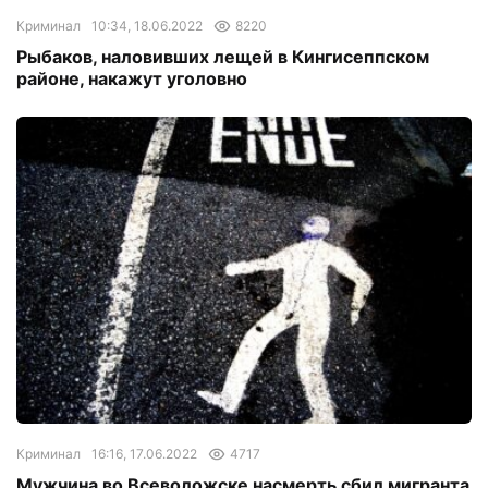
Криминал
10:34, 18.06.2022
8220
Рыбаков, наловивших лещей в Кингисеппском
районе, накажут уголовно
Криминал
16:16, 17.06.2022
4717
Мужчина во Всеволожске насмерть сбил мигранта