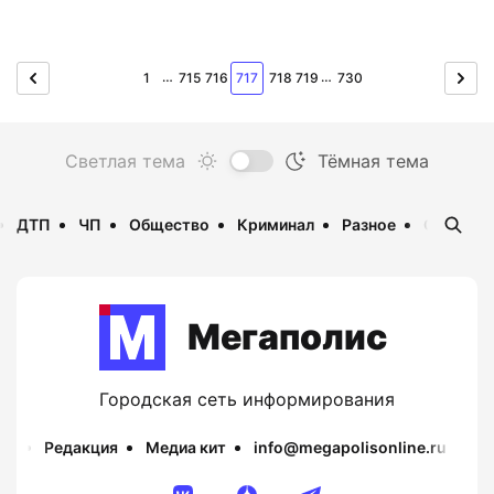
…
…
1
715
716
717
718
719
730
ДТП
ЧП
Общество
Криминал
Разное
Опаснос
Мегаполис
Городская сеть информирования
Редакция
Медиа кит
info@megapolisonline.ru
Пр