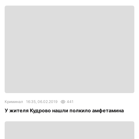
Криминал
16:35, 06.02.2019
441
У жителя Кудрово нашли полкило амфетамина