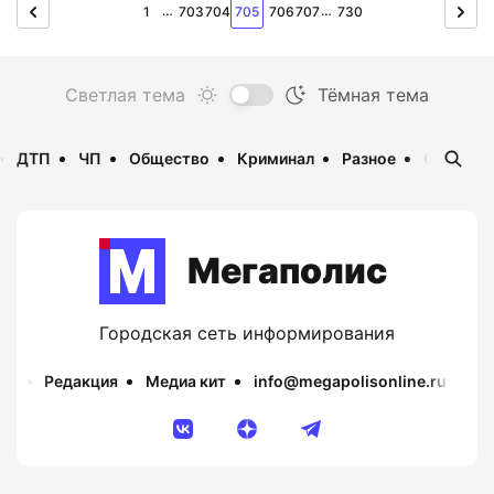
…
…
1
703
704
705
706
707
730
ДТП
ЧП
Общество
Криминал
Разное
Опаснос
Мегаполис
Городская сеть информирования
Редакция
Медиа кит
info@megapolisonline.ru
Пр