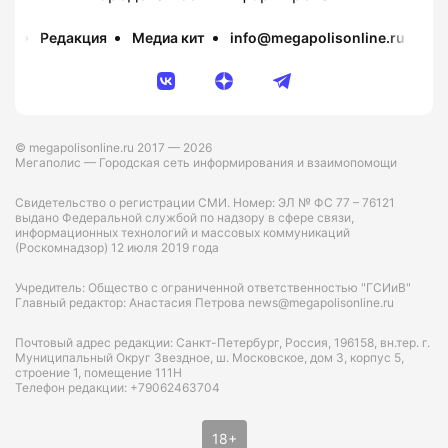
Редакция
Медиа кит
info@megapolisonline.ru
Пр
© megapolisonline.ru 2017 — 2026
Мегаполис — Городская сеть информирования и взаимопомощи
Свидетельство о регистрации СМИ. Номер: ЭЛ № ФС 77 – 76121
выдано Федеральной службой по надзору в сфере связи,
информационных технологий и массовых коммуникаций
(Роскомнадзор) 12 июля 2019 года
Учредитель: Общество с ограниченной ответственностью "ГСИиВ"
Главный редактор: Анастасия Петрова news@megapolisonline.ru
Почтовый адрес редакции: Санкт-Петербург, Россия, 196158, вн.тер. г.
Муниципальный Округ Звездное, ш. Московское, дом 3, корпус 5,
строение 1, помещение 111Н
Телефон редакции: +79062463704
18+