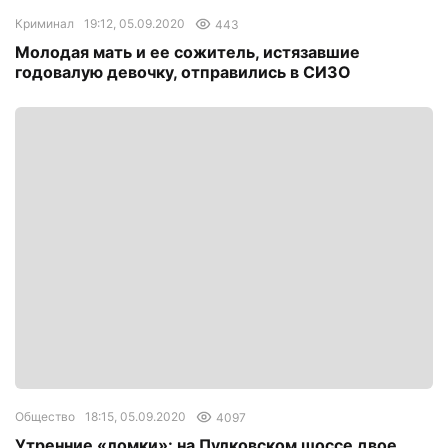
Криминал
19:12, 05.09.2020
443
Молодая мать и ее сожитель, истязавшие
годовалую девочку, отправились в СИЗО
Общество
18:15, 05.09.2020
4097
Утренние «ломки»: на Пулковском шоссе двое