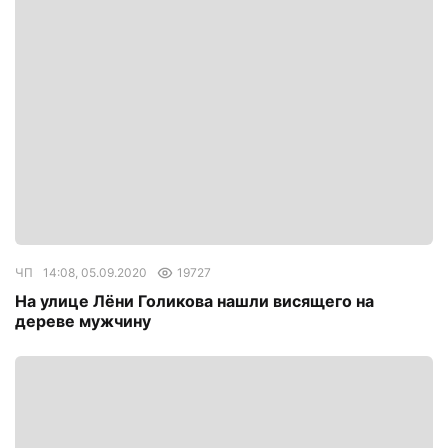
ЧП
14:08, 05.09.2020
19727
На улице Лёни Голикова нашли висящего на
дереве мужчину