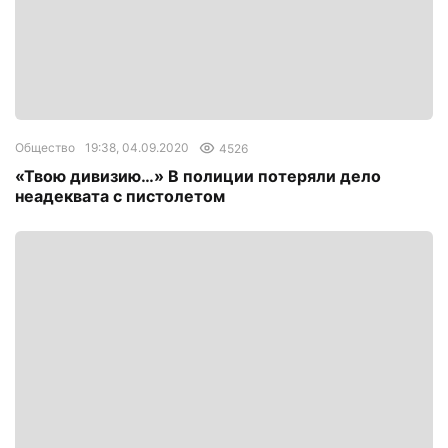
Общество
19:38, 04.09.2020
4526
«Твою дивизию…» В полиции потеряли дело
неадеквата с пистолетом