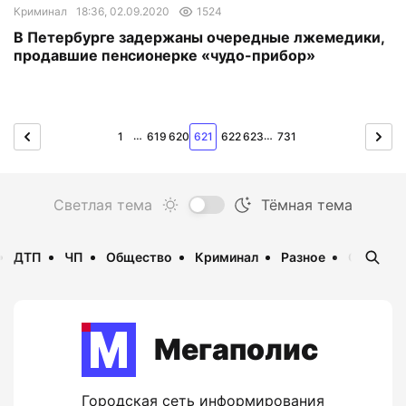
Криминал
18:36, 02.09.2020
1524
В Петербурге задержаны очередные лжемедики,
продавшие пенсионерке «чудо-прибор»
…
…
1
619
620
621
622
623
731
ДТП
ЧП
Общество
Криминал
Разное
Опаснос
Мегаполис
Городская сеть информирования