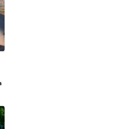
11:21, 08.08.2026
Автомобиль Росгвардии попал в ДТП
на проспекте Славы, второй
участник аварии замер на газоне
21:55, 07.08.2026
«Убью тебя, задушу!» Посетитель
ресторана быстрого питания на
проспекте Просвещения избил
ногами и чуть не придушил 10-
летнего мальчика
21:18, 07.08.2026
Два бурых медведя, Бу и Тяпа,
эмигрировали из Ленобласти в
а
Ирландию
19:11, 07.08.2026
Из плавучего ресторана «Акварель
холл» у набережной Макарова опять
откачивают воду – второй раз за
месяц
18:31, 07.08.2026