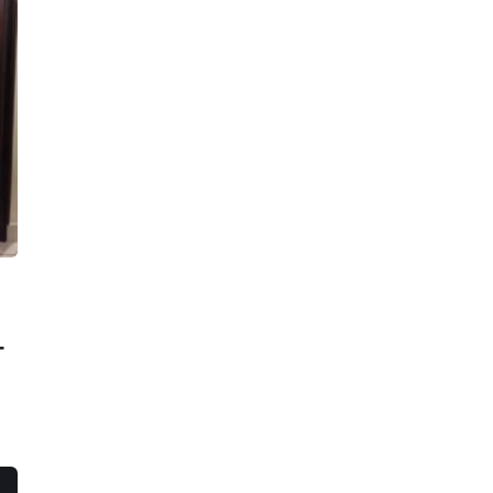
22:19, 06.08.2026
Водитель Газели погиб в результате
массового ДТП на КАД у деревни
Низино
21:41, 06.08.2026
По факту наезда лодки на детей в
Ново-Свирском канале возбуждено
уголовное дело
21:37, 06.08.2026
На трассе «Сортавала» спецслужбы
ликвидировали последствия крупной
аварии. Все было по-настоящему,
кроме самого ДТП
19:26, 06.08.2026
За прошлогоднее крушение
т
локомотива у станции Семрино
перед судом ответит начальник депо
18:47, 06.08.2026
Стрельба по банкам переполошила
жителей двора на улице Восстания.
Росгвардейцы увезли в полицию