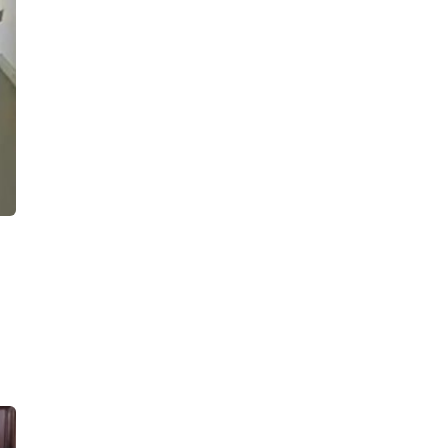
арсенале нашли один боевой
пистолет, 900 патронов, порох и
взрывпакеты
14:42, 07.08.2026
Пневматический пистолет в руках
мужчины с судимостями напугал
прохожих в Воронихинском сквере
11:56, 07.08.2026
Экономическая полиция накрыла в
Петербурге сеть табачных
магазинов, продававших товары без
маркировки
11:27, 07.08.2026
В «Цветном городе» ночью тушили
парковку. Сгорели две «Лады» и
«БВМ», у «Шевроле» оплавился
кузов
10:37, 07.08.2026
Пожар в частном доме в Гатчине
унес человеческую жизнь