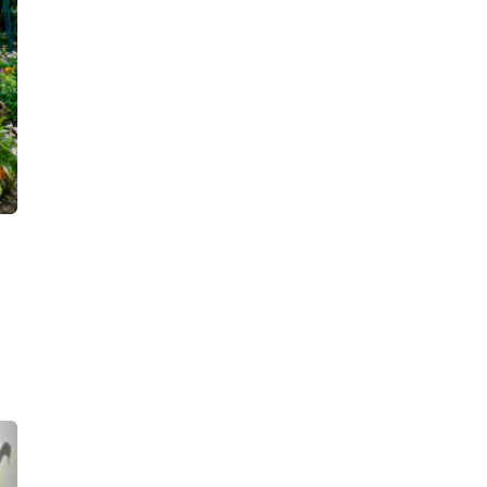
Росгвардейцы ночью сняли с
водосточной трубы Смольного
собора четверых юных
«альпинистов»
17:37, 07.08.2026
В городе Мурино женщину
вытаскивали из-под грузовика:
водитель не заметил ее,
приближаясь к зебре
16:39, 07.08.2026
«Ничего не боюсь». Девушку,
которую бывший парень облил
кислотой, выписали из больницы
15:52, 07.08.2026
В Тосненском районе рабочего
придавило бетонным блоком, он
получил тяжелые травмы. СК ищет
виновных
15:32, 07.08.2026
Подпольный мастер-оружейник
попал в поле зрения полиции, в его