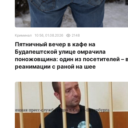
Криминал
10:56, 01.08.2026
2148
Пятничный вечер в кафе на
Будапештской улице омрачила
поножовщина: один из посетителей – 
реанимации с раной на шее