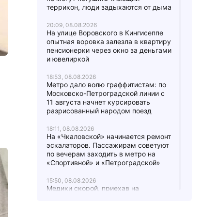
террикон, люди задыхаются от дыма
20:09, 08.08.2026
На улице Воровского в Кингисеппе
опытная воровка залезла в квартиру
пенсионерки через окно за деньгами
и ювелиркой
18:53, 08.08.2026
Метро дало волю граффитистам: по
Московско-Петроградской линии с
11 августа начнет курсировать
разрисованный народом поезд
18:11, 08.08.2026
На «Чкаловской» начинается ремонт
эскалаторов. Пассажирам советуют
по вечерам заходить в метро на
«Спортивной» и «Петроградской»
15:50, 08.08.2026
Медики скорой, приехав на
Бронетанковую улицу Красного
Села, пожалели, что они не в танке:
водителя и фельдшера побил