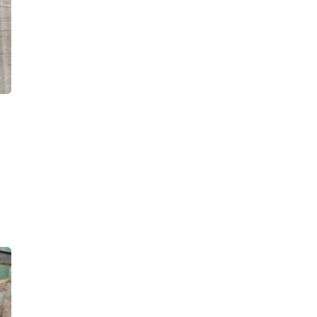
агрессивный местный
15:30, 08.08.2026
Теплоход и катер столкнулись ночью
на Малой Невке. Пострадали только
борта и стекла, люди целы
14:28, 08.08.2026
Бронзовый афганец с мемориала
воинам локальных конфликтов в
Сосновом Бору остался без руки:
кисть «проверил на прочность»
местный уголовник
12:53, 08.08.2026
Кошачья голова посреди дороги
взбудоражила дачников Мшинской: в
садоводствах завелся маньяк,
убивающий животных
11:42, 08.08.2026
После разворота с дымком на
Суворовском проспекте водитель
«БМВ» стал пешеходом и может
получить уголовное дело