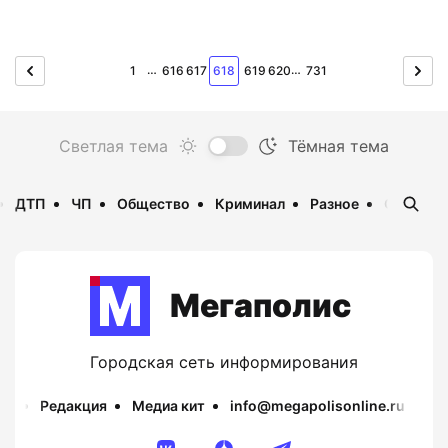
…
…
1
616
617
618
619
620
731
ДТП
ЧП
Общество
Криминал
Разное
Опаснос
Мегаполис
Городская сеть информирования
Редакция
Медиа кит
info@megapolisonline.ru
Пр