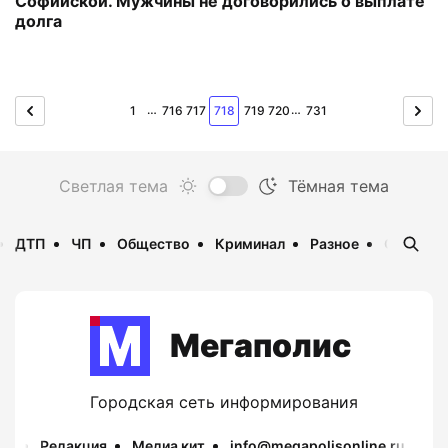
Софийской. Мужчины не договорились о выплате
долга
…
…
1
716
717
718
719
720
731
ДТП
ЧП
Общество
Криминал
Разное
Опаснос
Мегаполис
Городская сеть информирования
Редакция
Медиа кит
info@megapolisonline.ru
Пр