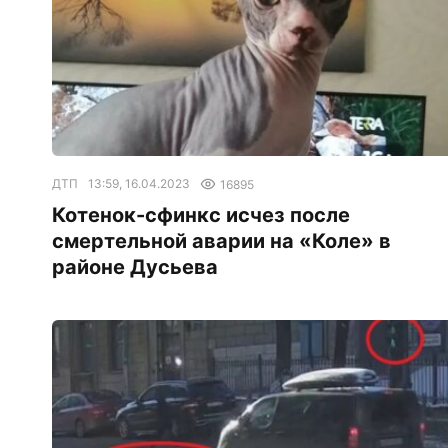
ДТП
13:59, 16.04.2023
16895
Котенок-сфинкс исчез после
смертельной аварии на «Коле» в
районе Дусьева