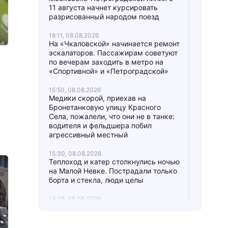
11 августа начнет курсировать
разрисованный народом поезд
18:11, 08.08.2026
На «Чкаловской» начинается ремонт
эскалаторов. Пассажирам советуют
по вечерам заходить в метро на
«Спортивной» и «Петроградской»
15:50, 08.08.2026
Медики скорой, приехав на
Бронетанковую улицу Красного
Села, пожалели, что они не в танке:
водителя и фельдшера побил
агрессивный местный
15:30, 08.08.2026
Теплоход и катер столкнулись ночью
на Малой Невке. Пострадали только
борта и стекла, люди целы
14:28, 08.08.2026
Бронзовый афганец с мемориала
воинам локальных конфликтов в
Сосновом Бору остался без руки: