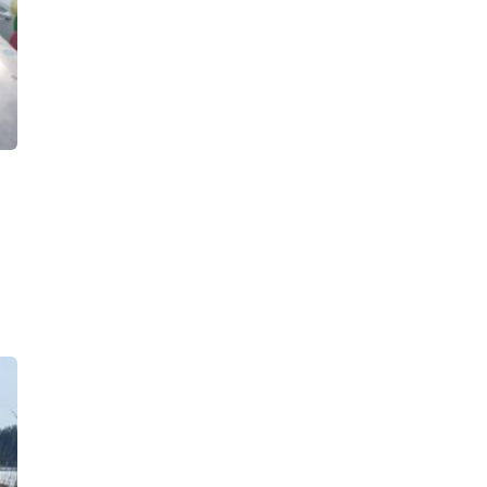
Петербурге сеть табачных
магазинов, продававших товары без
маркировки
11:27, 07.08.2026
В «Цветном городе» ночью тушили
парковку. Сгорели две «Лады» и
«БВМ», у «Шевроле» оплавился
кузов
10:37, 07.08.2026
Пожар в частном доме в Гатчине
унес человеческую жизнь
22:19, 06.08.2026
Водитель Газели погиб в результате
массового ДТП на КАД у деревни
Низино
21:41, 06.08.2026
По факту наезда лодки на детей в
Ново-Свирском канале возбуждено
уголовное дело
21:37, 06.08.2026