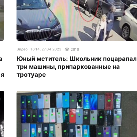
Видео
16:14, 27.04.2023
2616
а
Юный мститель: Школьник поцарапал
три машины, припаркованные на
ся
тротуаре