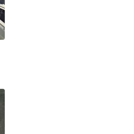
кисть «проверил на прочность»
местный уголовник
12:53, 08.08.2026
Кошачья голова посреди дороги
взбудоражила дачников Мшинской: в
садоводствах завелся маньяк,
убивающий животных
11:42, 08.08.2026
После разворота с дымком на
Суворовском проспекте водитель
«БМВ» стал пешеходом и может
получить уголовное дело
11:21, 08.08.2026
Автомобиль Росгвардии попал в ДТП
на проспекте Славы, второй
участник аварии замер на газоне
21:55, 07.08.2026
«Убью тебя, задушу!» Посетитель
ресторана быстрого питания на
проспекте Просвещения избил
ногами и чуть не придушил 10-