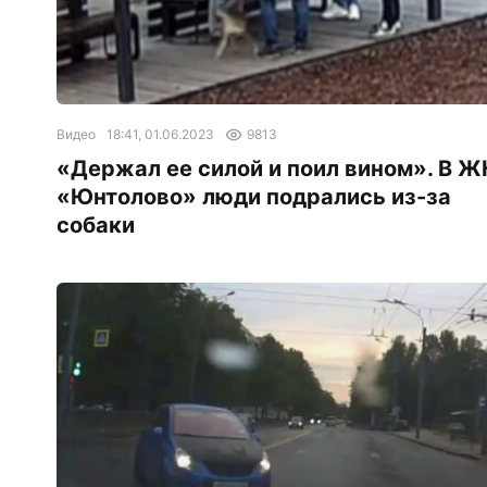
Видео
18:41, 01.06.2023
9813
«Держал ее силой и поил вином». В Ж
«Юнтолово» люди подрались из-за
собаки