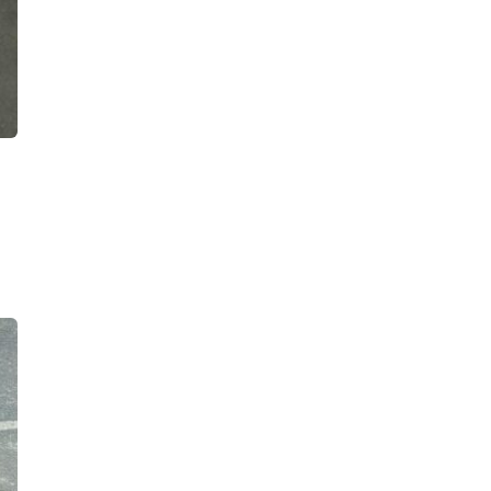
летнего мальчика
21:18, 07.08.2026
Два бурых медведя, Бу и Тяпа,
эмигрировали из Ленобласти в
Ирландию
19:11, 07.08.2026
Из плавучего ресторана «Акварель
холл» у набережной Макарова опять
откачивают воду – второй раз за
месяц
18:31, 07.08.2026
Росгвардейцы ночью сняли с
водосточной трубы Смольного
собора четверых юных
«альпинистов»
17:37, 07.08.2026
В городе Мурино женщину
вытаскивали из-под грузовика:
водитель не заметил ее,
приближаясь к зебре