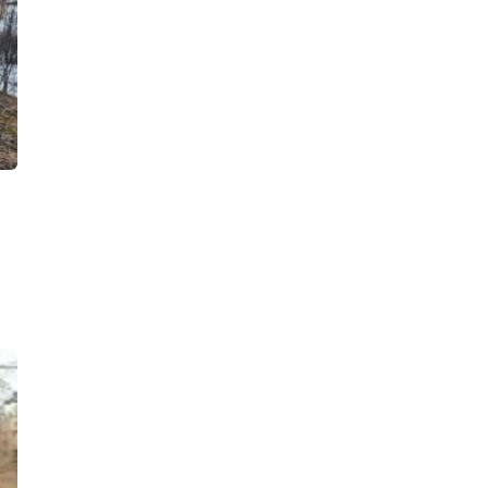
На трассе «Сортавала» спецслужбы
ликвидировали последствия крупной
аварии. Все было по-настоящему,
кроме самого ДТП
19:26, 06.08.2026
За прошлогоднее крушение
локомотива у станции Семрино
перед судом ответит начальник депо
18:47, 06.08.2026
Стрельба по банкам переполошила
жителей двора на улице Восстания.
Росгвардейцы увезли в полицию
четверых парней
17:24, 06.08.2026
В Петербурге нашли казино,
постоянно перемещавшееся с места
на место, и склад с полутора
сотнями игровых автоматов
16:49, 06.08.2026
Девушка на «БМВ» раскурочила
детскую площадку в деревне