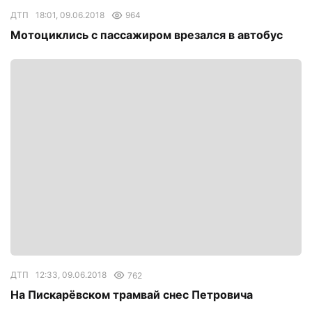
ДТП
18:01, 09.06.2018
964
Мотоциклись с пассажиром врезался в автобус
ДТП
12:33, 09.06.2018
762
На Пискарёвском трамвай снес Петровича