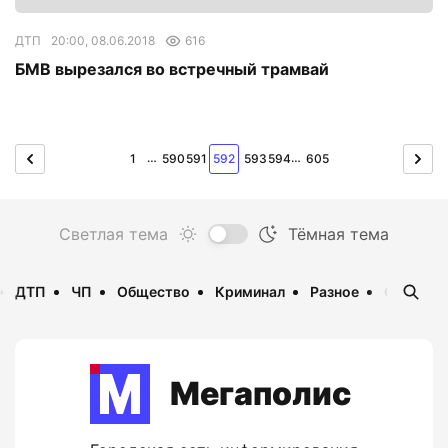
ДТП
20:00, 08.06.2018
616
БМВ вырезался во встречный трамвай
…
…
1
590
591
592
593
594
605
ДТП
ЧП
Общество
Криминал
Разное
Опаснос
Мегаполис