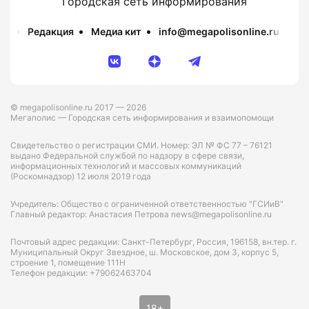
Городская сеть информирования
Редакция
Медиа кит
info@megapolisonline.ru
Пр
© megapolisonline.ru 2017 — 2026
Мегаполис — Городская сеть информирования и взаимопомощи
Свидетельство о регистрации СМИ. Номер: ЭЛ № ФС 77 – 76121
выдано Федеральной службой по надзору в сфере связи,
информационных технологий и массовых коммуникаций
(Роскомнадзор) 12 июля 2019 года
Учредитель: Общество с ограниченной ответственностью "ГСИиВ"
Главный редактор: Анастасия Петрова news@megapolisonline.ru
Почтовый адрес редакции: Санкт-Петербург, Россия, 196158, вн.тер. г.
Муниципальный Округ Звездное, ш. Московское, дом 3, корпус 5,
строение 1, помещение 111Н
Телефон редакции: +79062463704
18+