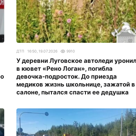
ДТП
16:50, 19.07.2026
9910
У деревни Луговское автоледи урони
в кювет «Рено Логан», погибла
по
девочка-подросток. До приезда
медиков жизнь школьнице, зажатой в
салоне, пытался спасти ее дедушка