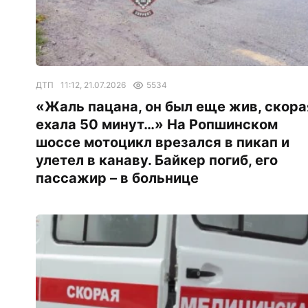
ДТП
11:12, 21.07.2026
5534
«Жаль пацана, он был еще жив, скора
ехала 50 минут…» На Ропшинском
шоссе мотоцикл врезался в пикап и
улетел в канаву. Байкер погиб, его
пассажир – в больнице