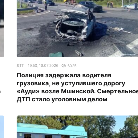
ДТП
19:50, 18.07.2026
6025
а
Полиция задержала водителя
р
грузовика, не уступившего дорогу
а
«Ауди» возле Мшинской. Смертельно
ДТП стало уголовным делом