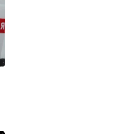
21:37, 06.08.2026
На трассе «Сортавала» спецслужбы
ликвидировали последствия крупной
аварии. Все было по-настоящему,
кроме самого ДТП
19:26, 06.08.2026
За прошлогоднее крушение
локомотива у станции Семрино
перед судом ответит начальник депо
18:47, 06.08.2026
Стрельба по банкам переполошила
жителей двора на улице Восстания.
Росгвардейцы увезли в полицию
четверых парней
17:24, 06.08.2026
В Петербурге нашли казино,
постоянно перемещавшееся с места
на место, и склад с полутора
сотнями игровых автоматов
16:49, 06.08.2026