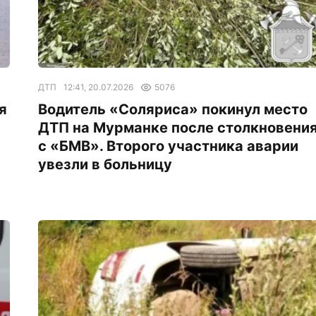
ДТП
12:41, 20.07.2026
5076
я
Водитель «Соляриса» покинул место
ДТП на Мурманке после столкновени
с «БМВ». Второго участника аварии
увезли в больницу