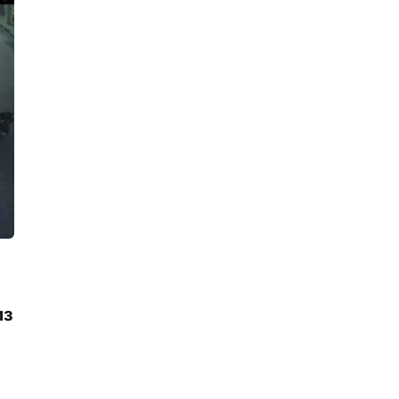
Девушка на «БМВ» раскурочила
детскую площадку в деревне
Касимово, после чего поспешила
снять «счастливые» номера
14:27, 06.08.2026
Двое мужчин подожгли «Солярис»
во дворе на улице Тельмана и
попались
13:36, 06.08.2026
«Главстрой Санкт-Петербург»
запускает гостиничный проект
совместно с «МТЛ-Апарт»
13:23, 06.08.2026
«Он там быть не должен был
никаким образом». 70-летний
петербуржец прикончил соперника в
ванной своей квартиры и спрятал
из
труп
12:24, 06.08.2026
Водителя Газели, который насмерть
сбил пенсионерку на