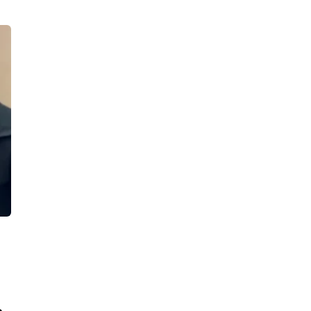
Краснопутиловской улице,
задержали: возбуждено уголовное
дело
12:00, 06.08.2026
После ссоры двух охранников БЦ на
Выборгской стороне одного спасают
в реанимации, а другого обвиняют в
тяжком преступлении
11:22, 06.08.2026
«Гранта» опрокинула фуру возле
здания ГАИ в Тихвине. Таран
грузовика спровоцировала «Волга»
10:46, 06.08.2026
Два мальчика, плавая на надувном
матрасе по Ново-Свирскому каналу,
попали под моторную лодку. Дети
живы, идут проверки
18:33, 05.08.2026
Педофил, похитивший ребенка на
Таллинском шоссе, предстанет
перед судом за изнасилование и