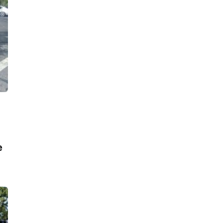
приближаясь к зебре
16:39, 07.08.2026
«Ничего не боюсь». Девушку,
которую бывший парень облил
кислотой, выписали из больницы
15:52, 07.08.2026
В Тосненском районе рабочего
придавило бетонным блоком, он
получил тяжелые травмы. СК ищет
виновных
15:32, 07.08.2026
Подпольный мастер-оружейник
попал в поле зрения полиции, в его
е
арсенале нашли один боевой
пистолет, 900 патронов, порох и
взрывпакеты
14:42, 07.08.2026
Пневматический пистолет в руках
мужчины с судимостями напугал
прохожих в Воронихинском сквере