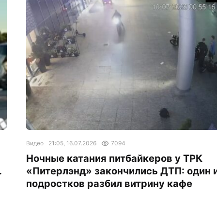
Видео
21:05, 16.07.2026
7094
Ночные катания питбайкеров у ТРК
.
«Питерлэнд» закончились ДТП: один 
подростков разбил витрину кафе