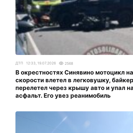
ДТП
12:33, 19.07.2026
2568
В окрестностях Синявино мотоцикл н
скорости влетел в легковушку, байке
перелетел через крышу авто и упал н
асфальт. Его увез реанимобиль