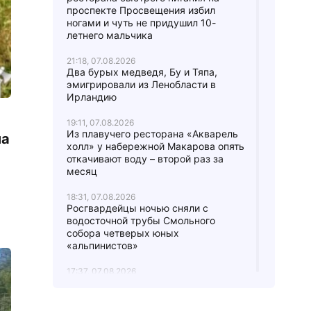
проспекте Просвещения избил
ногами и чуть не придушил 10-
летнего мальчика
21:18, 07.08.2026
Два бурых медведя, Бу и Тяпа,
эмигрировали из Ленобласти в
Ирландию
19:11, 07.08.2026
Из плавучего ресторана «Акварель
ла
холл» у набережной Макарова опять
откачивают воду – второй раз за
месяц
18:31, 07.08.2026
Росгвардейцы ночью сняли с
водосточной трубы Смольного
собора четверых юных
«альпинистов»
17:37, 07.08.2026
В городе Мурино женщину
вытаскивали из-под грузовика:
водитель не заметил ее,