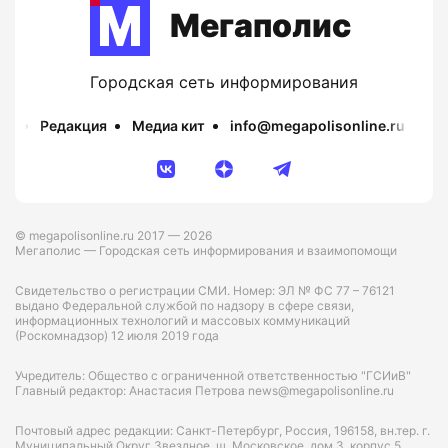
Мегаполис
Городская сеть информирования
Редакция
Медиа кит
info@megapolisonline.ru
Пр
© megapolisonline.ru 2017 — 2026
Мегаполис — Городская сеть информирования и взаимопомощи
Свидетельство о регистрации СМИ. Номер: ЭЛ № ФС 77 – 76121
выдано Федеральной службой по надзору в сфере связи,
информационных технологий и массовых коммуникаций
(Роскомнадзор) 12 июля 2019 года
Учредитель: Общество с ограниченной ответственностью "ГСИиВ"
Главный редактор: Анастасия Петрова news@megapolisonline.ru
Почтовый адрес редакции: Санкт-Петербург, Россия, 196158, вн.тер. г.
Муниципальный Округ Звездное, ш. Московское, дом 3, корпус 5,