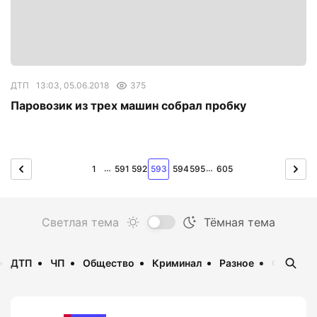
ДТП
13:03, 05.06.2018
375
Паровозик из трех машин собрал пробку
…
…
1
591
592
593
594
595
605
ДТП
ЧП
Общество
Криминал
Разное
Опаснос