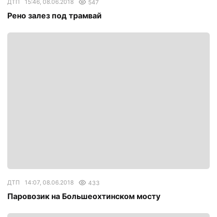
ДТП
15:46, 08.06.2018
547
Рено залез под трамвай
ДТП
14:07, 08.06.2018
433
Паровозик на Большеохтинском мосту