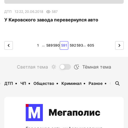
ДТП
12:22, 20.06.2018
587
У Кировского завода перевернулся авто
…
…
1
589
590
591
592
593
605
ДТП
ЧП
Общество
Криминал
Разное
Опаснос
Мегаполис