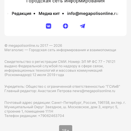
Городская сеть информирования
Редакция
Медиа кит
info@megapolisonline.ru
Пр
© megapolisonline.ru 2017 — 2026
Мегаполис — Городская сеть информирования и взаимопомощи
Свидетельство о регистрации СМИ. Номер: ЭЛ № ФС 77 – 76121
выдано Федеральной службой по надзору в сфере связи,
информационных технологий и массовых коммуникаций
(Роскомнадзор) 12 июля 2019 года
Учредитель: Общество с ограниченной ответственностью "ГСИиВ"
Главный редактор: Анастасия Петрова news@megapolisonline.ru
Почтовый адрес редакции: Санкт-Петербург, Россия, 196158, вн.тер. г.
Муниципальный Округ Звездное, ш. Московское, дом 3, корпус 5,
строение 1, помещение 111Н
Телефон редакции: +79062463704
18+