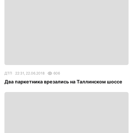
ДТП
22:31, 22.06.2018
606
Два паркетника врезались на Таллинском шоссе